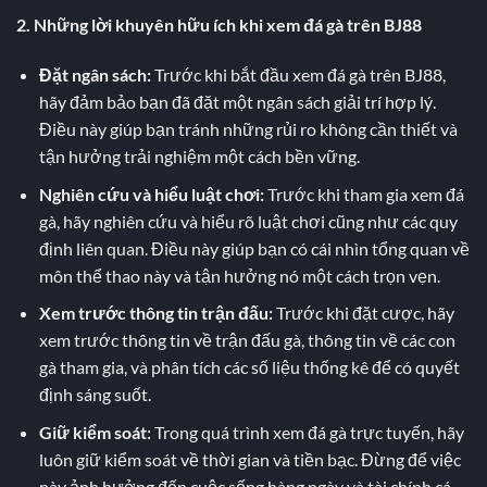
2. Những lời khuyên hữu ích khi xem đá gà trên BJ88
Đặt ngân sách:
Trước khi bắt đầu xem đá gà trên BJ88,
hãy đảm bảo bạn đã đặt một ngân sách giải trí hợp lý.
Điều này giúp bạn tránh những rủi ro không cần thiết và
tận hưởng trải nghiệm một cách bền vững.
Nghiên cứu và hiểu luật chơi:
Trước khi tham gia xem đá
gà, hãy nghiên cứu và hiểu rõ luật chơi cũng như các quy
định liên quan. Điều này giúp bạn có cái nhìn tổng quan về
môn thể thao này và tận hưởng nó một cách trọn vẹn.
Xem trước thông tin trận đấu:
Trước khi đặt cược, hãy
xem trước thông tin về trận đấu gà, thông tin về các con
gà tham gia, và phân tích các số liệu thống kê để có quyết
định sáng suốt.
Giữ kiểm soát:
Trong quá trình xem đá gà trực tuyến, hãy
luôn giữ kiểm soát về thời gian và tiền bạc. Đừng để việc
này ảnh hưởng đến cuộc sống hàng ngày và tài chính cá