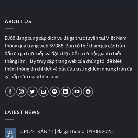
ABOUT US
BJ88 đang cung cấp dịch vụ đá gà trực tuyến tại Việt Nam
thông qua trang web SV388. Bạn có thể tham gia các trận
đấu đá gà trực tiếp và đặt cược để có cơ hội giành chiến
thắng lớn. Hãy truy cập trang web của chúng tôi để biết
thêm thông tin chi tiết và bắt đầu trải nghiệm những trận đá
gà hấp dẫn ngay hôm nay!
LATEST NEWS
CPC4-TRẬN 11 | đá gà Thomo |01/08/2025
01
Aug