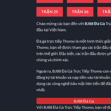
TRẬN 25
TRẬN 26
TRẬ
Chào mừng các bạn đến với
BJ88 Đá Gà
Trự
đầu tại Việt Nam.
Đá gà trực tiếp Thomo là một hình thức giải
Thomo, bạn sẽ được tham gia các trận đấu
trên thế giới. Đặc biệt, các trận đấu được 
chóng và chính xác.
Ngoài ra, BJ88 Đá Gà Trực Tiếp Thomo còn c
đăng ký tài khoản và nạp tiền vào tài khoản
dụng các công nghệ bảo mật tiên tiến để đả
nhất.
BJ88 Đá Gà
Với BJ88 Đá Gà Trực Tiếp Thomo, bạn sẽ được