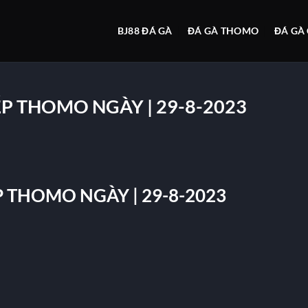
BJ88 ĐÁ GÀ
ĐÁ GÀ THOMO
ĐÁ GÀ
ẾP THOMO NGÀY | 29-8-2023
P THOMO NGÀY | 29-8-2023