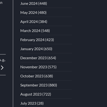
ận
June 2024
(448)
May 2024
(480)
April 2024
(384)
March 2024
(548)
February 2024
(423)
January 2024
(650)
December 2023
(654)
-8-
November 2023
(575)
October 2023
(638)
September 2023
(880)
August 2023
(722)
July 2023
(28)