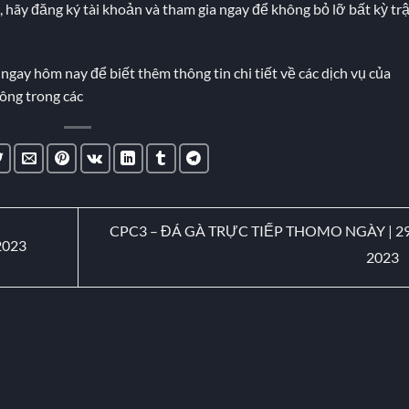
, hãy đăng ký tài khoản và tham gia ngay để không bỏ lỡ bất kỳ tr
ngay hôm nay để biết thêm thông tin chi tiết về các dịch vụ của
ông trong các
CPC3 – ĐÁ GÀ TRỰC TIẾP THOMO NGÀY | 29
2023
2023