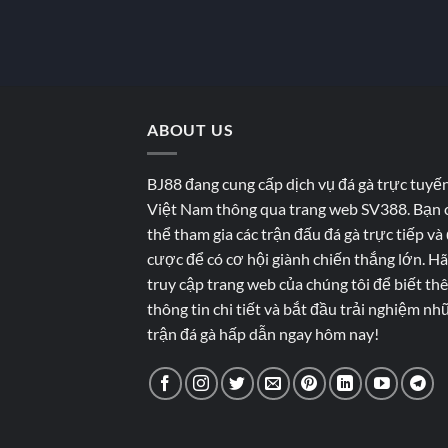
ABOUT US
BJ88 đang cung cấp dịch vụ đá gà trực tuyến
Việt Nam thông qua trang web SV388. Bạn 
thể tham gia các trận đấu đá gà trực tiếp và
cược để có cơ hội giành chiến thắng lớn. H
truy cập trang web của chúng tôi để biết th
thông tin chi tiết và bắt đầu trải nghiệm n
trận đá gà hấp dẫn ngay hôm nay!