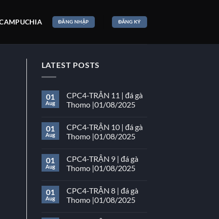
 CAMPUCHIA
ĐĂNG NHẬP
ĐĂNG KÝ
LATEST POSTS
CPC4-TRẬN 11 | đá gà
01
Aug
Thomo |01/08/2025
CPC4-TRẬN 10 | đá gà
01
Aug
Thomo |01/08/2025
CPC4-TRẬN 9 | đá gà
01
Aug
Thomo |01/08/2025
CPC4-TRẬN 8 | đá gà
01
Aug
Thomo |01/08/2025