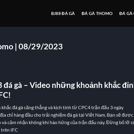
BJ88 ĐÁ GÀ
ĐÁ GÀ THOMO
ĐÁ GÀ
omo | 08/29/2023
3 đá gà – Video những khoảnh khắc đỉ
FC!
hắc đá gà căng thẳng và kịch tính từ CPC4 trận đấu 3 ngày
địa chỉ hàng đầu cho trải nghiệm đá gà tại Việt Nam. Bạn sẽ được
 và cảm nhận không khí hào hứng của trận đấu này. Đừng bỏ lỡ c
 trên IFC