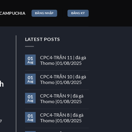
 CAMPUCHIA
ĐĂNG NHẬP
ĐĂNG KÝ
LATEST POSTS
CPC4-TRẬN 11 | đá gà
01
Aug
Thomo |01/08/2025
CPC4-TRẬN 10 | đá gà
01
Aug
Thomo |01/08/2025
nh
CPC4-TRẬN 9 | đá gà
01
Aug
Thomo |01/08/2025
CPC4-TRẬN 8 | đá gà
01
Aug
Thomo |01/08/2025
ơ