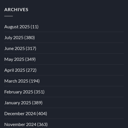
ARCHIVES
August 2025
(11)
July 2025
(380)
June 2025
(317)
May 2025
(349)
April 2025
(272)
March 2025
(194)
February 2025
(351)
January 2025
(389)
December 2024
(404)
November 2024
(363)