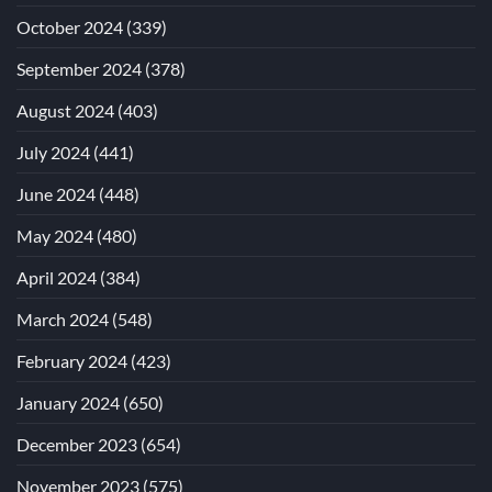
October 2024
(339)
September 2024
(378)
August 2024
(403)
July 2024
(441)
June 2024
(448)
May 2024
(480)
April 2024
(384)
March 2024
(548)
February 2024
(423)
January 2024
(650)
December 2023
(654)
November 2023
(575)