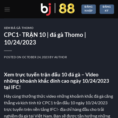
Skip
ĐĂNG
ĐĂNG
to
NHẬP
KÝ
content
XEM ĐÁ GÀ THOMO
CPC1- TRẬN 10 | đá gà Thomo |
10/24/2023
POSTED ON
OCTOBER 24, 2023
BY
AUTHOR
Xem trực tuyến trận đấu 10 đá gà – Video
những khoảnh khắc đỉnh cao ngày 10/24/2023
tại IFC!
Hãy cùng thưởng thức video những khoảnh khắc đá gà căng
thẳng và kịch tính từ CPC1 trận đấu 10 ngày 10/24/2023
trực tuyến trên nền tảng IFC!- địa chỉ hàng đầu cho trải
nghiệm đá gà tại Việt Nam. Bạn sẽ được tận hưởng những