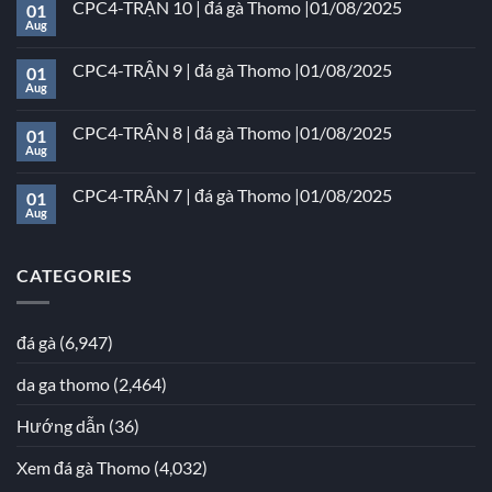
CPC4-TRẬN 10 | đá gà Thomo |01/08/2025
01
Aug
CPC4-TRẬN 9 | đá gà Thomo |01/08/2025
01
Aug
CPC4-TRẬN 8 | đá gà Thomo |01/08/2025
01
Aug
CPC4-TRẬN 7 | đá gà Thomo |01/08/2025
01
Aug
CATEGORIES
đá gà
(6,947)
da ga thomo
(2,464)
Hướng dẫn
(36)
Xem đá gà Thomo
(4,032)