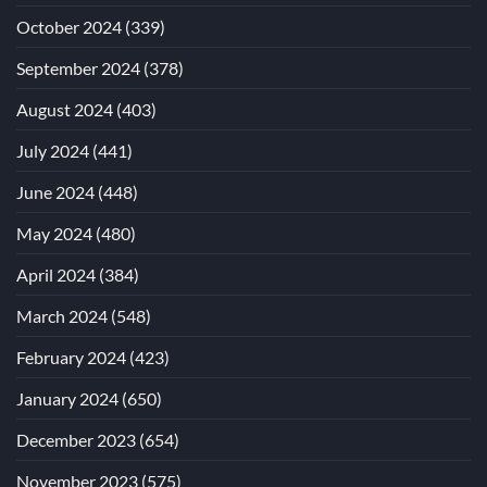
October 2024
(339)
September 2024
(378)
August 2024
(403)
July 2024
(441)
June 2024
(448)
May 2024
(480)
April 2024
(384)
March 2024
(548)
February 2024
(423)
January 2024
(650)
December 2023
(654)
November 2023
(575)