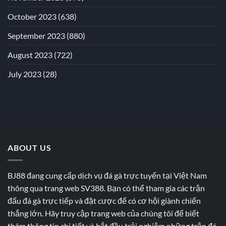
October 2023
(638)
September 2023
(880)
August 2023
(722)
July 2023
(28)
ABOUT US
BJ88 đang cung cấp dịch vụ đá gà trực tuyến tại Việt Nam
thông qua trang web SV388. Bạn có thể tham gia các trận
đấu đá gà trực tiếp và đặt cược để có cơ hội giành chiến
thắng lớn. Hãy truy cập trang web của chúng tôi để biết
thêm thông tin chi tiết và bắt đầu trải nghiệm những trận đá