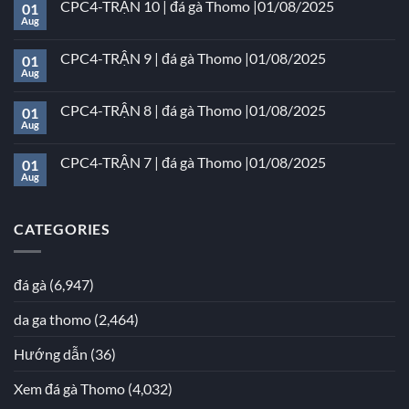
CPC4-TRẬN 10 | đá gà Thomo |01/08/2025
01
Aug
CPC4-TRẬN 9 | đá gà Thomo |01/08/2025
01
Aug
CPC4-TRẬN 8 | đá gà Thomo |01/08/2025
01
Aug
CPC4-TRẬN 7 | đá gà Thomo |01/08/2025
01
Aug
CATEGORIES
đá gà
(6,947)
da ga thomo
(2,464)
Hướng dẫn
(36)
Xem đá gà Thomo
(4,032)