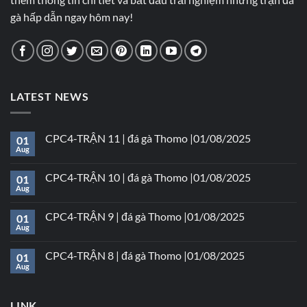
gà hấp dẫn ngay hôm nay!
LATEST NEWS
CPC4-TRẬN 11 | đá gà Thomo |01/08/2025
01
Aug
CPC4-TRẬN 10 | đá gà Thomo |01/08/2025
01
Aug
CPC4-TRẬN 9 | đá gà Thomo |01/08/2025
01
Aug
CPC4-TRẬN 8 | đá gà Thomo |01/08/2025
01
Aug
LINK