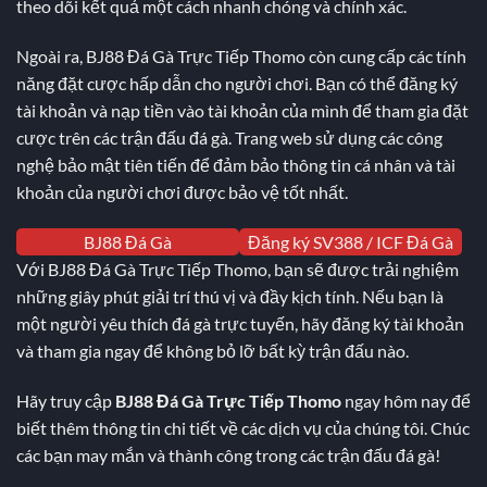
theo dõi kết quả một cách nhanh chóng và chính xác.
Ngoài ra, BJ88 Đá Gà Trực Tiếp Thomo còn cung cấp các tính
năng đặt cược hấp dẫn cho người chơi. Bạn có thể đăng ký
tài khoản và nạp tiền vào tài khoản của mình để tham gia đặt
cược trên các trận đấu đá gà. Trang web sử dụng các công
nghệ bảo mật tiên tiến để đảm bảo thông tin cá nhân và tài
khoản của người chơi được bảo vệ tốt nhất.
BJ88 Đá Gà
Đăng ký SV388 / ICF Đá Gà
Với BJ88 Đá Gà Trực Tiếp Thomo, bạn sẽ được trải nghiệm
những giây phút giải trí thú vị và đầy kịch tính. Nếu bạn là
một người yêu thích đá gà trực tuyến, hãy đăng ký tài khoản
và tham gia ngay để không bỏ lỡ bất kỳ trận đấu nào.
Hãy truy cập
BJ88 Đá Gà Trực Tiếp Thomo
ngay hôm nay để
biết thêm thông tin chi tiết về các dịch vụ của chúng tôi. Chúc
các bạn may mắn và thành công trong các trận đấu đá gà!