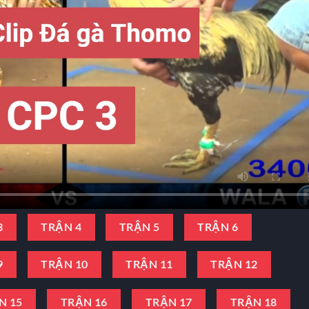
3
TRẬN 4
TRẬN 5
TRẬN 6
9
TRẬN 10
TRẬN 11
TRẬN 12
N 15
TRẬN 16
TRẬN 17
TRẬN 18