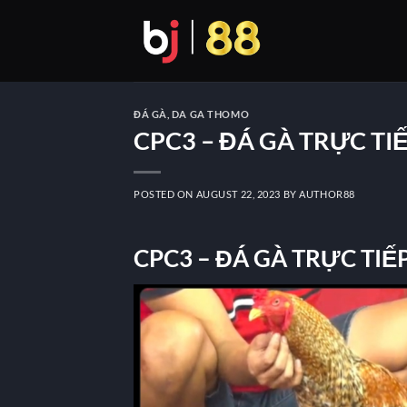
Skip
to
content
ĐÁ GÀ
,
DA GA THOMO
CPC3 – ĐÁ GÀ TRỰC TI
POSTED ON
AUGUST 22, 2023
BY
AUTHOR88
CPC3 – ĐÁ GÀ TRỰC TIẾ