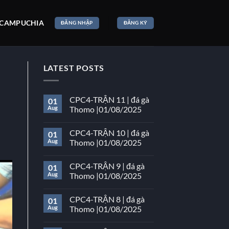
 CAMPUCHIA
ĐĂNG NHẬP
ĐĂNG KÝ
LATEST POSTS
CPC4-TRẬN 11 | đá gà
01
Aug
Thomo |01/08/2025
CPC4-TRẬN 10 | đá gà
01
Aug
Thomo |01/08/2025
CPC4-TRẬN 9 | đá gà
01
Aug
Thomo |01/08/2025
CPC4-TRẬN 8 | đá gà
01
Aug
Thomo |01/08/2025