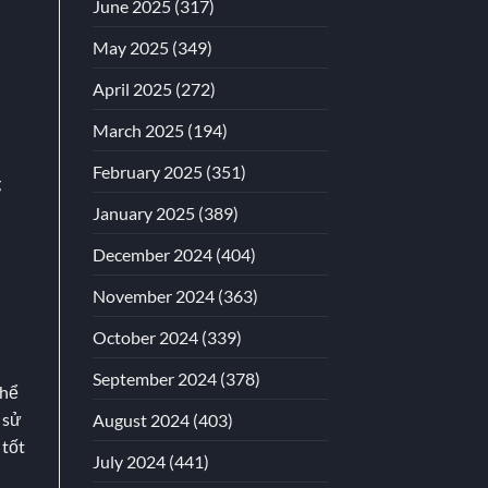
June 2025
(317)
May 2025
(349)
April 2025
(272)
March 2025
(194)
February 2025
(351)
g
January 2025
(389)
December 2024
(404)
November 2024
(363)
October 2024
(339)
September 2024
(378)
thể
 sử
August 2024
(403)
 tốt
July 2024
(441)