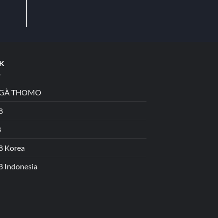
NK
 GÀ THOMO
8
8
8 Korea
8 Indonesia