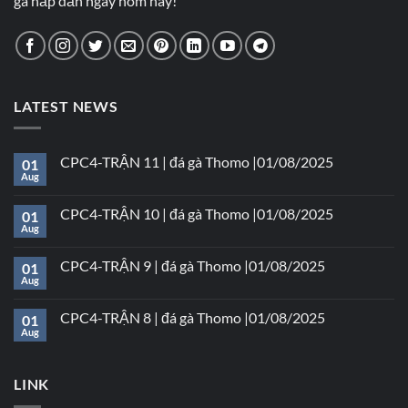
gà hấp dẫn ngay hôm nay!
LATEST NEWS
CPC4-TRẬN 11 | đá gà Thomo |01/08/2025
01
Aug
CPC4-TRẬN 10 | đá gà Thomo |01/08/2025
01
Aug
CPC4-TRẬN 9 | đá gà Thomo |01/08/2025
01
Aug
CPC4-TRẬN 8 | đá gà Thomo |01/08/2025
01
Aug
LINK