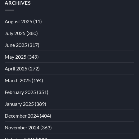
ARCHIVES
August 2025
(11)
July 2025
(380)
June 2025
(317)
May 2025
(349)
April 2025
(272)
March 2025
(194)
February 2025
(351)
January 2025
(389)
December 2024
(404)
November 2024
(363)