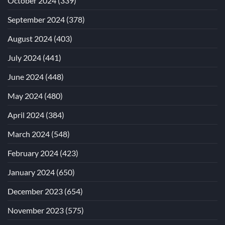
October 2024
(339)
September 2024
(378)
August 2024
(403)
July 2024
(441)
June 2024
(448)
May 2024
(480)
April 2024
(384)
March 2024
(548)
February 2024
(423)
January 2024
(650)
December 2023
(654)
November 2023
(575)