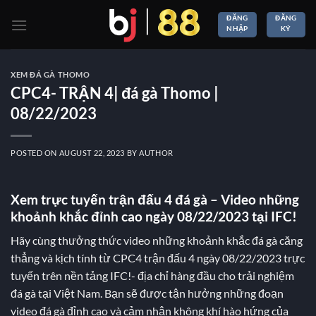
Skip
ĐĂNG
ĐĂNG
to
NHẬP
KÝ
content
XEM ĐÁ GÀ THOMO
CPC4- TRẬN 4| đá gà Thomo |
08/22/2023
POSTED ON
AUGUST 22, 2023
BY
AUTHOR
Xem trực tuyến trận đấu 4 đá gà – Video những
khoảnh khắc đỉnh cao ngày 08/22/2023 tại IFC!
Hãy cùng thưởng thức video những khoảnh khắc đá gà căng
thẳng và kịch tính từ CPC4 trận đấu 4 ngày 08/22/2023 trực
tuyến trên nền tảng IFC!- địa chỉ hàng đầu cho trải nghiệm
đá gà tại Việt Nam. Bạn sẽ được tận hưởng những đoạn
video đá gà đỉnh cao và cảm nhận không khí hào hứng của