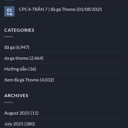
CPC4-TRẬN 7 | đá gà Thomo |01/08/2025
01
Aug
CATEGORIES
đá gà
(6,947)
da ga thomo
(2,464)
Hướng dẫn
(36)
Xem đá gà Thomo
(4,032)
ARCHIVES
August 2025
(11)
July 2025
(380)