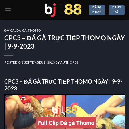
Skip
ĐĂNG
ĐĂNG
to
NHẬP
KÝ
content
ĐÁ GÀ
,
DA GA THOMO
CPC3 – ĐÁ GÀ TRỰC TIẾP THOMO NGÀY
| 9-9-2023
POSTED ON
SEPTEMBER 9, 2023
BY
AUTHOR88
CPC3 – ĐÁ GÀ TRỰC TIẾP THOMO NGÀY | 9-9-
2023