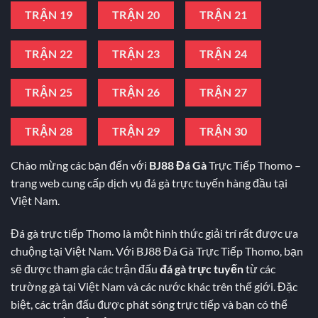
TRẬN 19
TRẬN 20
TRẬN 21
TRẬN 22
TRẬN 23
TRẬN 24
TRẬN 25
TRẬN 26
TRẬN 27
TRẬN 28
TRẬN 29
TRẬN 30
Chào mừng các bạn đến với
BJ88 Đá Gà
Trực Tiếp Thomo –
trang web cung cấp dịch vụ đá gà trực tuyến hàng đầu tại
Việt Nam.
Đá gà trực tiếp Thomo là một hình thức giải trí rất được ưa
chuộng tại Việt Nam. Với BJ88 Đá Gà Trực Tiếp Thomo, bạn
sẽ được tham gia các trận đấu
đá gà trực tuyến
từ các
trường gà tại Việt Nam và các nước khác trên thế giới. Đặc
biệt, các trận đấu được phát sóng trực tiếp và bạn có thể