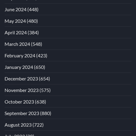
June 2024
(448)
May 2024
(480)
April 2024
(384)
March 2024
(548)
February 2024
(423)
January 2024
(650)
December 2023
(654)
November 2023
(575)
October 2023
(638)
September 2023
(880)
August 2023
(722)