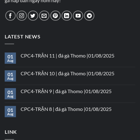
gà hấp dẫn ngay hôm nay!
LATEST NEWS
CPC4-TRẬN 11 | đá gà Thomo |01/08/2025
01
Aug
CPC4-TRẬN 10 | đá gà Thomo |01/08/2025
01
Aug
CPC4-TRẬN 9 | đá gà Thomo |01/08/2025
01
Aug
CPC4-TRẬN 8 | đá gà Thomo |01/08/2025
01
Aug
LINK