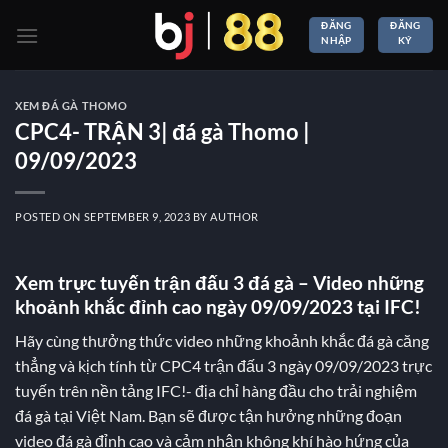
Skip
ĐĂNG
ĐĂNG
to
NHẬP
KÝ
content
XEM ĐÁ GÀ THOMO
CPC4- TRẬN 3| đá gà Thomo |
09/09/2023
POSTED ON
SEPTEMBER 9, 2023
BY
AUTHOR
Xem trực tuyến trận đấu 3 đá gà – Video những
khoảnh khắc đỉnh cao ngày 09/09/2023 tại IFC!
Hãy cùng thưởng thức video những khoảnh khắc đá gà căng
thẳng và kịch tính từ CPC4 trận đấu 3 ngày 09/09/2023 trực
tuyến trên nền tảng IFC!- địa chỉ hàng đầu cho trải nghiệm
đá gà tại Việt Nam. Bạn sẽ được tận hưởng những đoạn
video đá gà đỉnh cao và cảm nhận không khí hào hứng của