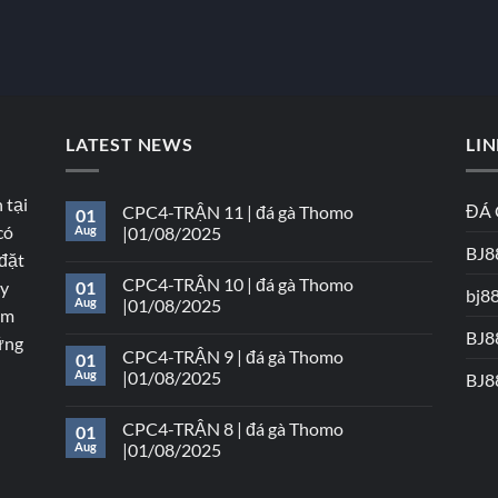
LATEST NEWS
LI
 tại
ĐÁ
CPC4-TRẬN 11 | đá gà Thomo
01
có
Aug
|01/08/2025
BJ8
 đặt
CPC4-TRẬN 10 | đá gà Thomo
ãy
01
bj8
Aug
|01/08/2025
êm
BJ8
hững
CPC4-TRẬN 9 | đá gà Thomo
01
Aug
|01/08/2025
BJ8
CPC4-TRẬN 8 | đá gà Thomo
01
Aug
|01/08/2025