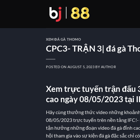
Skip
to
content
XEM ĐÁ GÀ THOMO
CPC3- TRẬN 3| đá gà Th
POSTED ON
AUGUST 5, 2023
BY
AUTHOR
Xem trực tuyến trận đấu 
cao ngày 08/05/2023 tại I
Hãy cùng thưởng thức video những khoảnh k
08/05/2023 trực tuyến trên nền tảng IFC!- 
tận hưởng những đoạn video đá gà đỉnh cao
hội tham gia vào sự kiện đá gà đặc sắc chỉ có