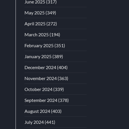
June 2025
(317)
May 2025
(349)
April 2025
(272)
March 2025
(194)
February 2025
(351)
January 2025
(389)
December 2024
(404)
November 2024
(363)
October 2024
(339)
September 2024
(378)
August 2024
(403)
July 2024
(441)