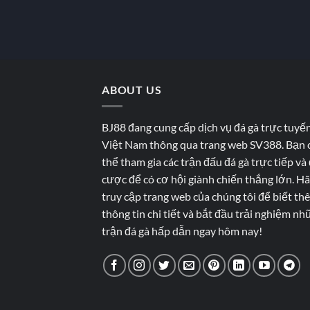
ABOUT US
BJ88 đang cung cấp dịch vụ đá gà trực tuyến
Việt Nam thông qua trang web SV388. Bạn 
thể tham gia các trận đấu đá gà trực tiếp và
cược để có cơ hội giành chiến thắng lớn. H
truy cập trang web của chúng tôi để biết th
thông tin chi tiết và bắt đầu trải nghiệm n
trận đá gà hấp dẫn ngay hôm nay!