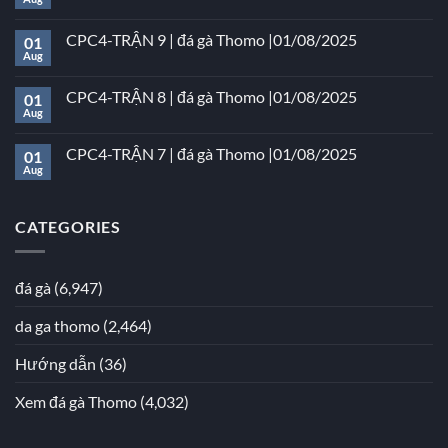
CPC4-TRẬN 9 | đá gà Thomo |01/08/2025
01
Aug
CPC4-TRẬN 8 | đá gà Thomo |01/08/2025
01
Aug
CPC4-TRẬN 7 | đá gà Thomo |01/08/2025
01
Aug
CATEGORIES
đá gà
(6,947)
da ga thomo
(2,464)
Hướng dẫn
(36)
Xem đá gà Thomo
(4,032)