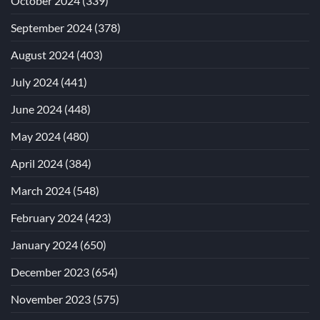
October 2024
(339)
September 2024
(378)
August 2024
(403)
July 2024
(441)
June 2024
(448)
May 2024
(480)
April 2024
(384)
March 2024
(548)
February 2024
(423)
January 2024
(650)
December 2023
(654)
November 2023
(575)