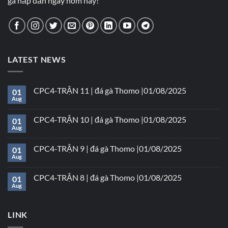
gà hấp dẫn ngay hôm nay!
LATEST NEWS
CPC4-TRẬN 11 | đá gà Thomo |01/08/2025
01
Aug
CPC4-TRẬN 10 | đá gà Thomo |01/08/2025
01
Aug
CPC4-TRẬN 9 | đá gà Thomo |01/08/2025
01
Aug
CPC4-TRẬN 8 | đá gà Thomo |01/08/2025
01
Aug
LINK