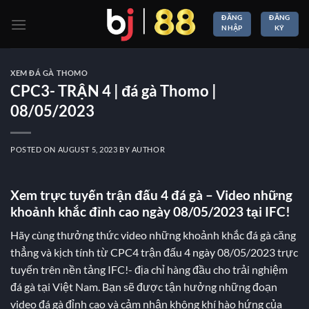
Skip
ĐĂNG
ĐĂNG
to
NHẬP
KÝ
content
XEM ĐÁ GÀ THOMO
CPC3- TRẬN 4 | đá gà Thomo |
08/05/2023
POSTED ON
AUGUST 5, 2023
BY
AUTHOR
Xem trực tuyến trận đấu 4 đá gà – Video những
khoảnh khắc đỉnh cao ngày 08/05/2023 tại IFC!
Hãy cùng thưởng thức video những khoảnh khắc đá gà căng
thẳng và kịch tính từ CPC4 trận đấu 4 ngày 08/05/2023 trực
tuyến trên nền tảng IFC!- địa chỉ hàng đầu cho trải nghiệm
đá gà tại Việt Nam. Bạn sẽ được tận hưởng những đoạn
video đá gà đỉnh cao và cảm nhận không khí hào hứng của