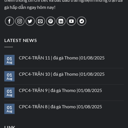
gà hấp dẫn ngay hôm nay!
LATEST NEWS
CPC4-TRẬN 11 | đá gà Thomo |01/08/2025
01
Aug
CPC4-TRẬN 10 | đá gà Thomo |01/08/2025
01
Aug
CPC4-TRẬN 9 | đá gà Thomo |01/08/2025
01
Aug
CPC4-TRẬN 8 | đá gà Thomo |01/08/2025
01
Aug
LINK