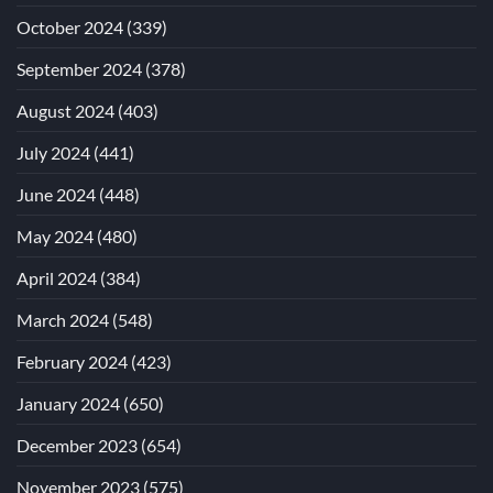
October 2024
(339)
September 2024
(378)
August 2024
(403)
July 2024
(441)
June 2024
(448)
May 2024
(480)
April 2024
(384)
March 2024
(548)
February 2024
(423)
January 2024
(650)
December 2023
(654)
November 2023
(575)