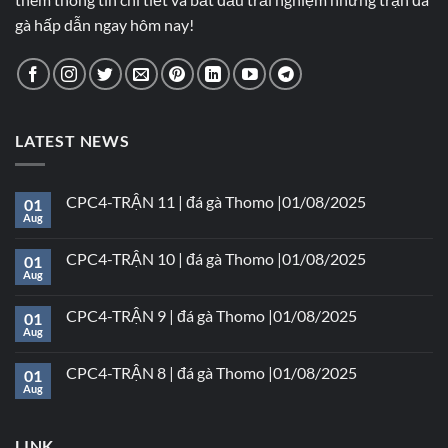
gà hấp dẫn ngay hôm nay!
LATEST NEWS
CPC4-TRẬN 11 | đá gà Thomo |01/08/2025
01
Aug
CPC4-TRẬN 10 | đá gà Thomo |01/08/2025
01
Aug
CPC4-TRẬN 9 | đá gà Thomo |01/08/2025
01
Aug
CPC4-TRẬN 8 | đá gà Thomo |01/08/2025
01
Aug
LINK