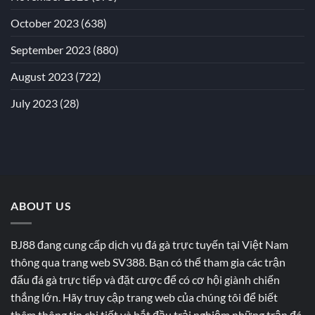
October 2023
(638)
September 2023
(880)
August 2023
(722)
July 2023
(28)
ABOUT US
BJ88 đang cung cấp dịch vụ đá gà trực tuyến tại Việt Nam
thông qua trang web SV388. Bạn có thể tham gia các trận
đấu đá gà trực tiếp và đặt cược để có cơ hội giành chiến
thắng lớn. Hãy truy cập trang web của chúng tôi để biết
thêm thông tin chi tiết và bắt đầu trải nghiệm những trận đá