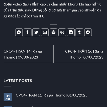
đoạn video đá gà đỉnh cao và cảm nhận không khí hào hứng
của trận đấu này. Đừng bỏ lỡ cơ hội tham gia vào sự kiện đá
gà đặc sắc chỉ có trên IFC
CPC4- TRẬN 14 | đá gà
CPC4- TRẬN 16 | đá gà
Thomo | 09/08/2023
Thomo | 09/08/2023
LATEST POSTS
CPC4-TRẬN 11 | đá gà Thomo |01/08/2025
01
Aug