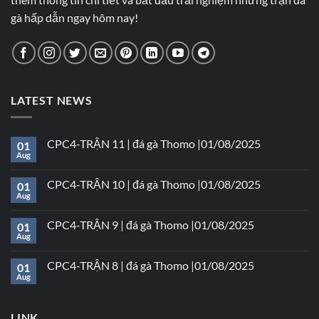
gà hấp dẫn ngay hôm nay!
LATEST NEWS
CPC4-TRẬN 11 | đá gà Thomo |01/08/2025
01
Aug
CPC4-TRẬN 10 | đá gà Thomo |01/08/2025
01
Aug
CPC4-TRẬN 9 | đá gà Thomo |01/08/2025
01
Aug
CPC4-TRẬN 8 | đá gà Thomo |01/08/2025
01
Aug
LINK