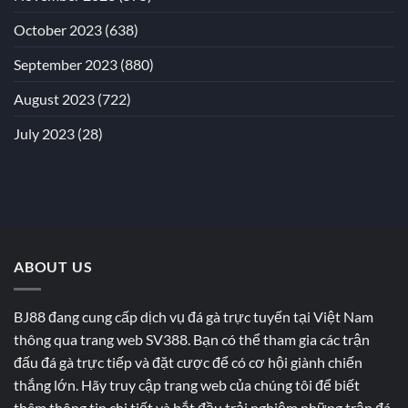
October 2023
(638)
September 2023
(880)
August 2023
(722)
July 2023
(28)
ABOUT US
BJ88 đang cung cấp dịch vụ đá gà trực tuyến tại Việt Nam
thông qua trang web SV388. Bạn có thể tham gia các trận
đấu đá gà trực tiếp và đặt cược để có cơ hội giành chiến
thắng lớn. Hãy truy cập trang web của chúng tôi để biết
thêm thông tin chi tiết và bắt đầu trải nghiệm những trận đá