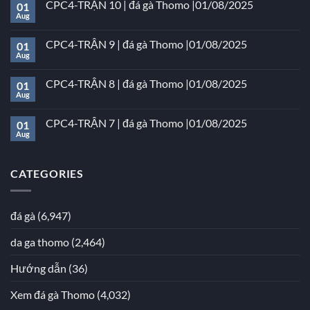
CPC4-TRẬN 10 | đá gà Thomo |01/08/2025
01
Aug
CPC4-TRẬN 9 | đá gà Thomo |01/08/2025
01
Aug
CPC4-TRẬN 8 | đá gà Thomo |01/08/2025
01
Aug
CPC4-TRẬN 7 | đá gà Thomo |01/08/2025
01
Aug
CATEGORIES
đá gà
(6,947)
da ga thomo
(2,464)
Hướng dẫn
(36)
Xem đá gà Thomo
(4,032)