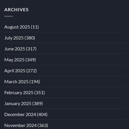
ARCHIVES
August 2025
(11)
July 2025
(380)
June 2025
(317)
May 2025
(349)
April 2025
(272)
March 2025
(194)
February 2025
(351)
January 2025
(389)
December 2024
(404)
November 2024
(363)