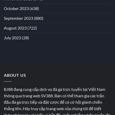
October 2023
(638)
September 2023
(880)
August 2023
(722)
July 2023
(28)
ABOUT US
BJ88 đang cung cấp dịch vụ đá gà trực tuyến tại Việt Nam
thông qua trang web SV388. Bạn có thể tham gia các trận
đấu đá gà trực tiếp và đặt cược để có cơ hội giành chiến
thắng lớn. Hãy truy cập trang web của chúng tôi để biết
thêm thông tin chi tiết và bắt đầu trải nghiệm những trận đá