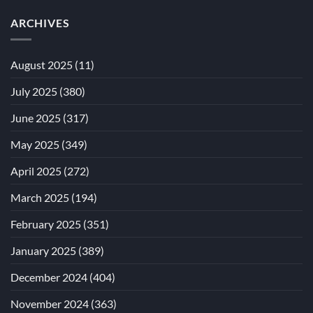
ARCHIVES
August 2025
(11)
July 2025
(380)
June 2025
(317)
May 2025
(349)
April 2025
(272)
March 2025
(194)
February 2025
(351)
January 2025
(389)
December 2024
(404)
November 2024
(363)