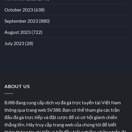
October 2023
(638)
September 2023
(880)
August 2023
(722)
July 2023
(28)
ABOUT US
BJ88 đang cung cấp dịch vụ đá gà trực tuyến tại Việt Nam
thông qua trang web SV388. Bạn có thể tham gia các trận
đấu đá gà trực tiếp và đặt cược để có cơ hội giành chiến
thắng lớn. Hãy truy cập trang web của chúng tôi để biết
thêm thông tin chi tiết và bắt đầu trải nghiệm những trận đá