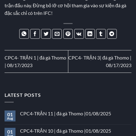
trận đấu này. Đừng bỏ lỡ cơ hội tham gia vào sự kiện đá gà
đặc sắc chỉ có trên IFC!
CPC4- TRẬN 1 | đá gà Thomo
CPC4- TRẬN 3| đá gà Thomo |
| 08/17/2023
08/17/2023
LATEST POSTS
CPC4-TRẬN 11 | đá gà Thomo |01/08/2025
01
Aug
CPC4-TRẬN 10 | đá gà Thomo |01/08/2025
01
Aug