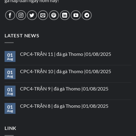
gà hấp dẫn ngay hôm nay!
LATEST NEWS
CPC4-TRẬN 11 | đá gà Thomo |01/08/2025
01
Aug
CPC4-TRẬN 10 | đá gà Thomo |01/08/2025
01
Aug
CPC4-TRẬN 9 | đá gà Thomo |01/08/2025
01
Aug
CPC4-TRẬN 8 | đá gà Thomo |01/08/2025
01
Aug
LINK