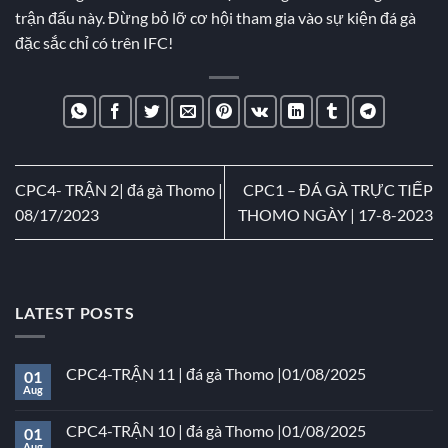
trận đấu này. Đừng bỏ lỡ cơ hội tham gia vào sự kiện đá gà
đặc sắc chỉ có trên IFC!
CPC4- TRẬN 2| đá gà Thomo |
CPC1 – ĐÁ GÀ TRỰC TIẾP
08/17/2023
THOMO NGÀY | 17-8-2023
LATEST POSTS
CPC4-TRẬN 11 | đá gà Thomo |01/08/2025
01
Aug
CPC4-TRẬN 10 | đá gà Thomo |01/08/2025
01
Aug