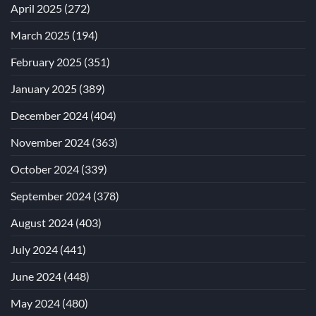
April 2025
(272)
March 2025
(194)
February 2025
(351)
January 2025
(389)
December 2024
(404)
November 2024
(363)
October 2024
(339)
September 2024
(378)
August 2024
(403)
July 2024
(441)
June 2024
(448)
May 2024
(480)