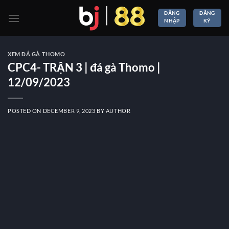
Skip
ĐĂNG
ĐĂNG
to
NHẬP
KÝ
content
XEM ĐÁ GÀ THOMO
CPC4- TRẬN 3 | đá gà Thomo |
12/09/2023
POSTED ON
DECEMBER 9, 2023
BY
AUTHOR