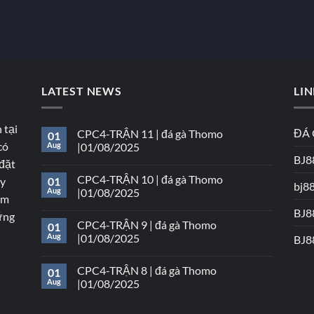
LATEST NEWS
LI
 tại
ĐÁ
CPC4-TRẬN 11 | đá gà Thomo
01
có
Aug
|01/08/2025
BJ8
 đặt
CPC4-TRẬN 10 | đá gà Thomo
ãy
01
bj8
Aug
|01/08/2025
êm
BJ8
hững
CPC4-TRẬN 9 | đá gà Thomo
01
Aug
|01/08/2025
BJ8
CPC4-TRẬN 8 | đá gà Thomo
01
Aug
|01/08/2025