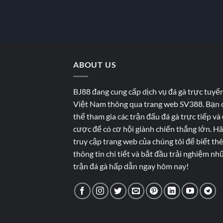
ABOUT US
BJ88 đang cung cấp dịch vụ đá gà trực tuyến
Việt Nam thông qua trang web SV388. Bạn 
thể tham gia các trận đấu đá gà trực tiếp và
cược để có cơ hội giành chiến thắng lớn. H
truy cập trang web của chúng tôi để biết th
thông tin chi tiết và bắt đầu trải nghiệm n
trận đá gà hấp dẫn ngay hôm nay!