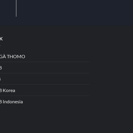
NK
 GÀ THOMO
8
8
8 Korea
8 Indonesia