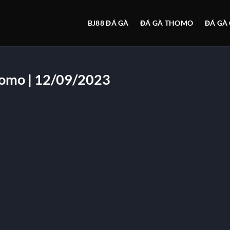
BJ88 ĐÁ GÀ
ĐÁ GÀ THOMO
ĐÁ GÀ
homo | 12/09/2023