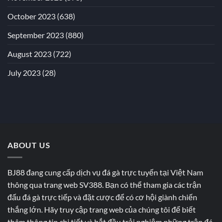
October 2023
(638)
September 2023
(880)
August 2023
(722)
July 2023
(28)
ABOUT US
BJ88 đang cung cấp dịch vụ đá gà trực tuyến tại Việt Nam
thông qua trang web SV388. Bạn có thể tham gia các trận
đấu đá gà trực tiếp và đặt cược để có cơ hội giành chiến
thắng lớn. Hãy truy cập trang web của chúng tôi để biết
thêm thông tin chi tiết và bắt đầu trải nghiệm những trận đá