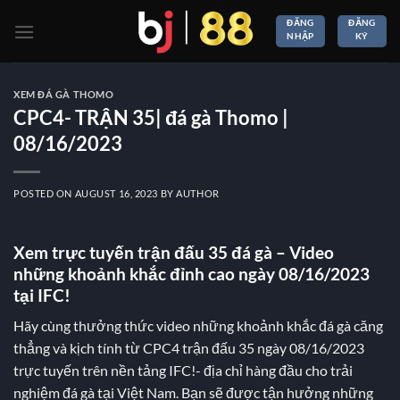
Skip
ĐĂNG
ĐĂNG
to
NHẬP
KÝ
content
XEM ĐÁ GÀ THOMO
CPC4- TRẬN 35| đá gà Thomo |
08/16/2023
POSTED ON
AUGUST 16, 2023
BY
AUTHOR
Xem trực tuyến trận đấu 35 đá gà – Video
những khoảnh khắc đỉnh cao ngày 08/16/2023
tại IFC!
Hãy cùng thưởng thức video những khoảnh khắc đá gà căng
thẳng và kịch tính từ CPC4 trận đấu 35 ngày 08/16/2023
trực tuyến trên nền tảng IFC!- địa chỉ hàng đầu cho trải
nghiệm đá gà tại Việt Nam. Bạn sẽ được tận hưởng những