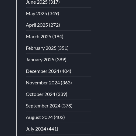
June 2025
(317)
May 2025
(349)
April 2025
(272)
March 2025
(194)
February 2025
(351)
January 2025
(389)
December 2024
(404)
November 2024
(363)
October 2024
(339)
September 2024
(378)
August 2024
(403)
July 2024
(441)