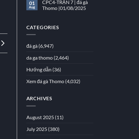
CPC4-TRẬN 7 | đá gà
01
Aug
Thomo |01/08/2025
CATEGORIES
đá gà
(6,947)
da ga thomo
(2,464)
Hướng dẫn
(36)
Xem đá gà Thomo
(4,032)
ARCHIVES
August 2025
(11)
July 2025
(380)