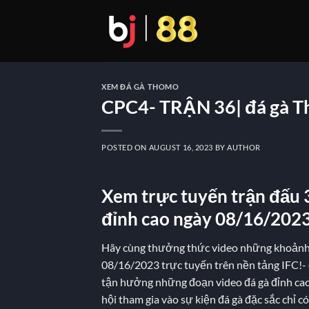
Skip
to
content
XEM ĐÁ GÀ THOMO
CPC4- TRẬN 36| đá gà T
POSTED ON
AUGUST 16, 2023
BY
AUTHOR
Xem trực tuyến trận đấu 
đỉnh cao ngày 08/16/2023 
Hãy cùng thưởng thức video những khoảnh k
08/16/2023 trực tuyến trên nền tảng IFC!- 
tận hưởng những đoạn video đá gà đỉnh cao
hội tham gia vào sự kiện đá gà đặc sắc chỉ có