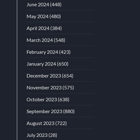
June 2024
(448)
May 2024
(480)
April 2024
(384)
March 2024
(548)
February 2024
(423)
January 2024
(650)
December 2023
(654)
November 2023
(575)
October 2023
(638)
September 2023
(880)
August 2023
(722)
July 2023
(28)