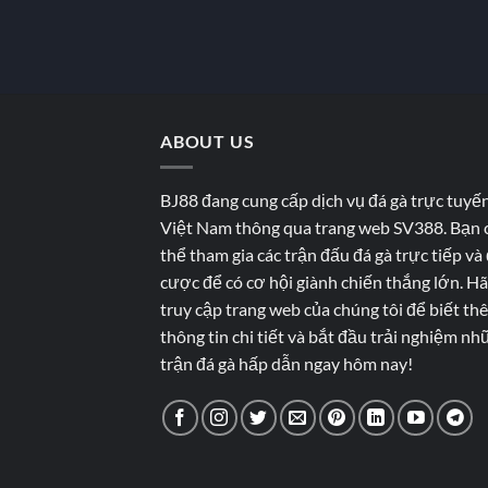
ABOUT US
BJ88 đang cung cấp dịch vụ đá gà trực tuyến
Việt Nam thông qua trang web SV388. Bạn 
thể tham gia các trận đấu đá gà trực tiếp và
cược để có cơ hội giành chiến thắng lớn. H
truy cập trang web của chúng tôi để biết th
thông tin chi tiết và bắt đầu trải nghiệm n
trận đá gà hấp dẫn ngay hôm nay!