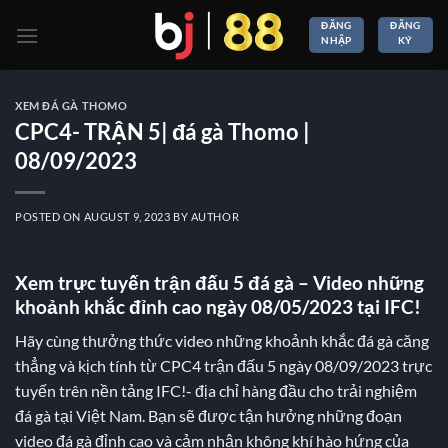
Skip
ĐĂNG
ĐĂNG
to
NHẬP
KÝ
content
XEM ĐÁ GÀ THOMO
CPC4- TRẬN 5| đá gà Thomo |
08/09/2023
POSTED ON
AUGUST 9, 2023
BY
AUTHOR
Xem trực tuyến trận đấu 5 đá gà – Video những
khoảnh khắc đỉnh cao ngày 08/05/2023 tại IFC!
Hãy cùng thưởng thức video những khoảnh khắc đá gà căng
thẳng và kịch tính từ CPC4 trận đấu 5 ngày 08/09/2023 trực
tuyến trên nền tảng IFC!- địa chỉ hàng đầu cho trải nghiệm
đá gà tại Việt Nam. Bạn sẽ được tận hưởng những đoạn
video đá gà đỉnh cao và cảm nhận không khí hào hứng của