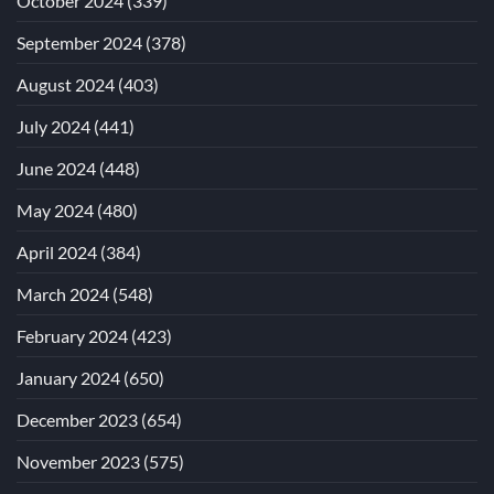
October 2024
(339)
September 2024
(378)
August 2024
(403)
July 2024
(441)
June 2024
(448)
May 2024
(480)
April 2024
(384)
March 2024
(548)
February 2024
(423)
January 2024
(650)
December 2023
(654)
November 2023
(575)