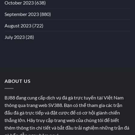
October 2023
(638)
September 2023
(880)
August 2023
(722)
July 2023
(28)
ABOUT US
BJ88 đang cung cấp dịch vụ đá gà trực tuyến tại Việt Nam
thông qua trang web SV388. Bạn có thể tham gia các trận
đấu đá gà trực tiếp và đặt cược để có cơ hội giành chiến
thắng lớn. Hãy truy cập trang web của chúng tôi để biết
thêm thông tin chi tiết và bắt đầu trải nghiệm những trận đá