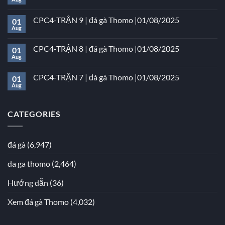
CPC4-TRẬN 9 | đá gà Thomo |01/08/2025
01
Aug
CPC4-TRẬN 8 | đá gà Thomo |01/08/2025
01
Aug
CPC4-TRẬN 7 | đá gà Thomo |01/08/2025
01
Aug
CATEGORIES
đá gà
(6,947)
da ga thomo
(2,464)
Hướng dẫn
(36)
Xem đá gà Thomo
(4,032)