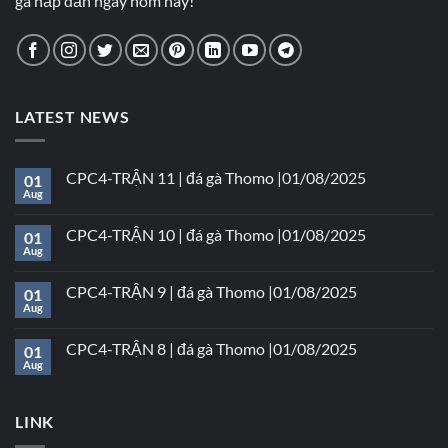
gà hấp dẫn ngay hôm nay!
LATEST NEWS
CPC4-TRẬN 11 | đá gà Thomo |01/08/2025
01
Aug
CPC4-TRẬN 10 | đá gà Thomo |01/08/2025
01
Aug
CPC4-TRẬN 9 | đá gà Thomo |01/08/2025
01
Aug
CPC4-TRẬN 8 | đá gà Thomo |01/08/2025
01
Aug
LINK