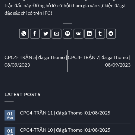
trận đấu này. Đừng bỏ lỡ cơ hội tham gia vào sự kiện đá gà
đặc sắc chỉ có trên IFC!
CPC4- TRẬN 5| đá gà Thomo |
CPC4- TRẬN 7| đá gà Thomo |
08/09/2023
08/09/2023
LATEST POSTS
CPC4-TRẬN 11 | đá gà Thomo |01/08/2025
01
Aug
CPC4-TRẬN 10 | đá gà Thomo |01/08/2025
01
Aug